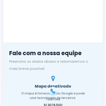
Fale com a nossa equipe
Preencha os dados abaixo e retornaremos o
mais breve possível.
Mapa desativado
O mapa é fornecido pelo Google e pode
usar tecnologias de terceiros.
TELEFONE
51 3076.5101