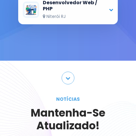
Desenvolvedor Web /
ração de guias para pagamento
PHP
Niterói RJ
dulo de Fiscalização
tificação de Melhorias
NOTÍCIAS
Mantenha-Se
Atualizado!