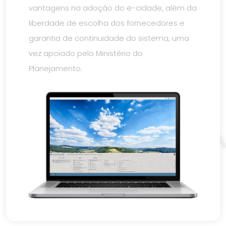
vantagens na adoção do e-cidade, além da
liberdade de escolha dos fornecedores e
garantia de continuidade do sistema, uma
vez apoiado pelo Ministério do
Planejamento.