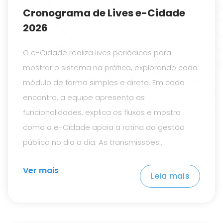
Cronograma de Lives e-Cidade
2026
O e-Cidade realiza lives periódicas para
mostrar o sistema na prática, explorando cada
módulo de forma simples e direta. Em cada
encontro, a equipe apresenta as
funcionalidades, explica os fluxos e mostra
como o e-Cidade apoia a rotina da gestão
pública no dia a dia. As transmissões
acontecem no canal da DBSeller no YouTube e
Ver mais
são conduzidas por quem entende do produto
Leia mais
de verdade. É um momento leve, didático e
próximo, ideal para tirar dúvidas, conhecer
melhor o sistema e acompanhar tudo o que o